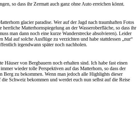
ungen, so dass ihr Zermatt auch ganz ohne Auto erreichen könnt.
atterhorn glacier paradise. Wer auf der Jagd nach traumhaften Fotos
ne herrliche Matterhornspiegelung an der Wasseroberfläche, so dass ihr
n muss man dann noch eine kurze Wanderstrecke absolvieren). Leider
en Mal auf solche Ausflüge zu verzichten und habe stattdessen „nur“
hoffentlich irgendwann später noch nachholen.
lte Häuser von Bergbauern noch erhalten sind. Ich habe fast einen
immer wieder tolle Perspektiven auf das Matterhorn, so dass der
en Berg zu bekommen. Wenn man jedoch alle Highlights dieser
uf die Schweiz bekommen und werdet euch nun selbst auf die Reise