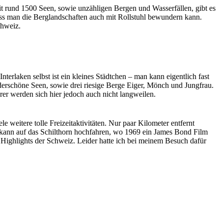
t rund 1500 Seen, sowie unzähligen Bergen und Wasserfällen, gibt es
 dass man die Berglandschaften auch mit Rollstuhl bewundern kann.
chweiz.
terlaken selbst ist ein kleines Städtchen – man kann eigentlich fast
erschöne Seen, sowie drei riesige Berge Eiger, Mönch und Jungfrau.
er werden sich hier jedoch auch nicht langweilen.
 weitere tolle Freizeitaktivitäten. Nur paar Kilometer entfernt
er kann auf das Schilthorn hochfahren, wo 1969 ein James Bond Film
 Highlights der Schweiz. Leider hatte ich bei meinem Besuch dafür