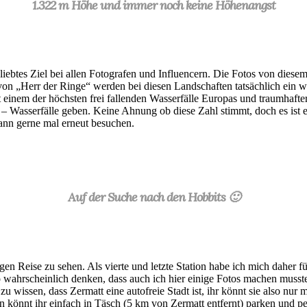
1.322 m Höhe und immer noch keine Höhenangst
ebtes Ziel bei allen Fotografen und Influencern. Die Fotos von diesem
 von „Herr der Ringe“ werden bei diesen Landschaften tatsächlich ein w
mit einem der höchsten frei fallenden Wasserfälle Europas und traumhaf
– Wasserfälle geben. Keine Ahnung ob diese Zahl stimmt, doch es ist eig
ann gerne mal erneut besuchen.
Auf der Suche nach den Hobbits 🙂
en Reise zu sehen. Als vierte und letzte Station habe ich mich daher f
 wahrscheinlich denken, dass auch ich hier einige Fotos machen musste. D
zu wissen, dass Zermatt eine autofreie Stadt ist, ihr könnt sie also nur 
nn könnt ihr einfach in Täsch (5 km von Zermatt entfernt) parken und 