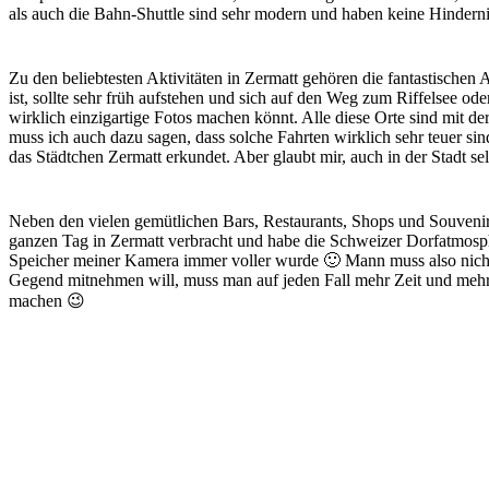
als auch die Bahn-Shuttle sind sehr modern und haben keine Hindernis
Zu den beliebtesten Aktivitäten in Zermatt gehören die fantastischen
ist, sollte sehr früh aufstehen und sich auf den Weg zum Riffelsee od
wirklich einzigartige Fotos machen könnt. Alle diese Orte sind mit 
muss ich auch dazu sagen, dass solche Fahrten wirklich sehr teuer s
das Städtchen Zermatt erkundet. Aber glaubt mir, auch in der Stadt se
Neben den vielen gemütlichen Bars, Restaurants, Shops und Souvenirläd
ganzen Tag in Zermatt verbracht und habe die Schweizer Dorfatmosphä
Speicher meiner Kamera immer voller wurde 🙂 Mann muss also nicht
Gegend mitnehmen will, muss man auf jeden Fall mehr Zeit und mehr 
machen 😉