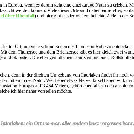
in Europa, wenn es darum geht eine einzigartige Natur zu erleben. Mi
t besucht werden können. Viele dieser Orte sind dabei barrierefrei, so
el über Rheinfall
) und hier gibt es vier weitere beliebte Ziele in der S
erfekter Ort, um viele schöne Seiten des Landes in Ruhe zu entdecken. In
 Mit dem Thunersee und dem Brienzersee gibt es hier gleich zwei wund
e und Skipisten. Die eher gemütlichen Touristen und auch Rollstuhlfahr
en, denn in der direkten Umgebung von Interlaken findet ihr noch viele
rfer mitten in der Natur. Wer lieber etwas Nervenkitzel haben will, d
hnstation Europas auf 3.454 Metern, gehört ebenfalls zu den absoluten
lche ich hier näher vorstellen möchte.
Interlaken: ein Ort wo man alles andere kurz vergessen kann