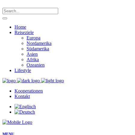
Home
Reiseziele
Europa
Nordamerika
Südamerika
Asien
Afrika
Ozeanien
Lifestyle
Kooperationen
Kontakt
MENU