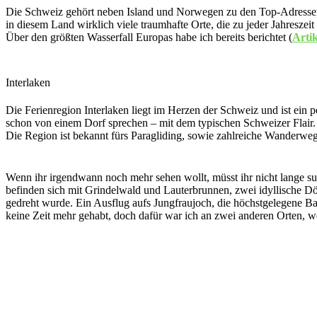
D
ie Schweiz gehört neben Island und Norwegen zu den Top-Adressen 
in diesem Land wirklich viele traumhafte Orte, die zu jeder Jahreszei
Über den größten Wasserfall Europas habe ich bereits berichtet (
Artik
Interlaken
Die Ferienregion Interlaken liegt im Herzen der Schweiz und ist ein p
schon von einem Dorf sprechen – mit dem typischen Schweizer Flair.
Die Region ist bekannt fürs Paragliding, sowie zahlreiche Wanderweg
Wenn ihr irgendwann noch mehr sehen wollt, müsst ihr nicht lange such
befinden sich mit Grindelwald und Lauterbrunnen, zwei idyllische Dö
gedreht wurde. Ein Ausflug aufs Jungfraujoch, die höchstgelegene Ba
keine Zeit mehr gehabt, doch dafür war ich an zwei anderen Orten, we