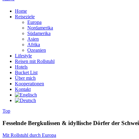
Home
Reiseziele
Europa
Nordamerika
Südamerika
Asien
Afrika
Ozeanien
Lifestyle
Reisen mit Rollstuhl
Hotels
Bucket List
Über mich
Kooperationen
Kontakt
Top
Fesselnde Bergkulissen & idyllische Dörfer der Schwei
Mit Rollstuhl durch Europa