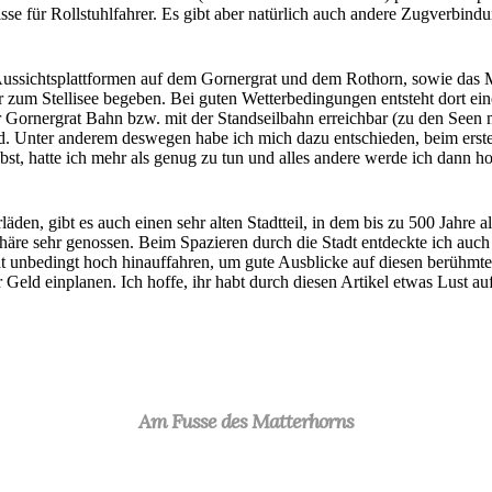
se für Rollstuhlfahrer. Es gibt aber natürlich auch andere Zugverbind
 Aussichtsplattformen auf dem Gornergrat und dem Rothorn, sowie das M
er zum Stellisee begeben. Bei guten Wetterbedingungen entsteht dort ei
der Gornergrat Bahn bzw. mit der Standseilbahn erreichbar (zu den See
ind. Unter anderem deswegen habe ich mich dazu entschieden, beim erst
lbst, hatte ich mehr als genug zu tun und alles andere werde ich dann 
en, gibt es auch einen sehr alten Stadtteil, in dem bis zu 500 Jahre a
re sehr genossen. Beim Spazieren durch die Stadt entdeckte ich auch 
 unbedingt hoch hinauffahren, um gute Ausblicke auf diesen berühmt
Geld einplanen. Ich hoffe, ihr habt durch diesen Artikel etwas Lust a
Am Fusse des Matterhorns