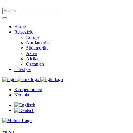
Home
Reiseziele
Europa
Nordamerika
Südamerika
Asien
Afrika
Ozeanien
Lifestyle
Kooperationen
Kontakt
MENU