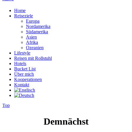
Home
Reiseziele
Europa
Nordamerika
Südamerika
Asien
Afrika
Ozeanien
Lifestyle
Reisen mit Rollstuhl
Hotels
Bucket List
Über mich
Kooperationen
Kontakt
Top
Demnächst